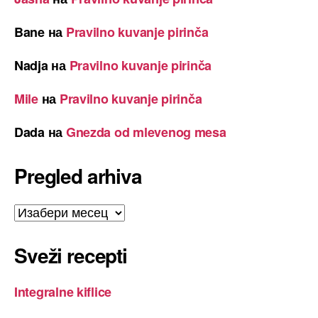
Bane
на
Pravilno kuvanje pirinča
Nadja
на
Pravilno kuvanje pirinča
Mile
на
Pravilno kuvanje pirinča
Dada
на
Gnezda od mlevenog mesa
Pregled arhiva
Pregled
arhiva
Sveži recepti
Integralne kiflice