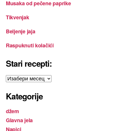
Musaka od pečene paprike
Tikvenjak
Beljenje jaja
Raspuknuti kolačići
Stari recepti:
Stari
recepti:
Kategorije
džem
Glavna jela
Napici