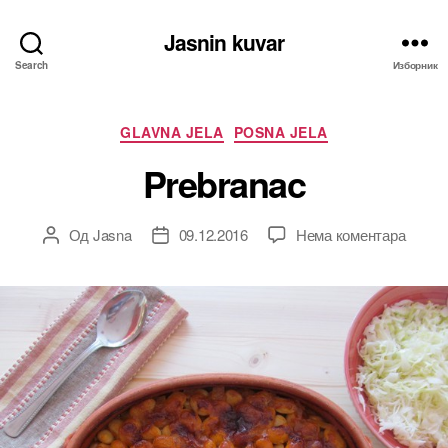
Jasnin kuvar
Search
Изборник
Категорије
GLAVNA JELA
POSNA JELA
Prebranac
на
Од
Jasna
09.12.2016
Нема коментара
Аутор
Датум
Prebr
чланка
чланка