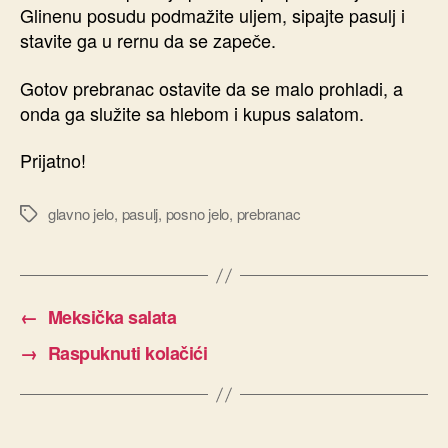
Glinenu posudu podmažite uljem, sipajte pasulj i
stavite ga u rernu da se zapeče.
Gotov prebranac ostavite da se malo prohladi, a
onda ga služite sa hlebom i kupus salatom.
Prijatno!
glavno jelo
,
pasulj
,
posno jelo
,
prebranac
Ознаке
←
Meksička salata
→
Raspuknuti kolačići