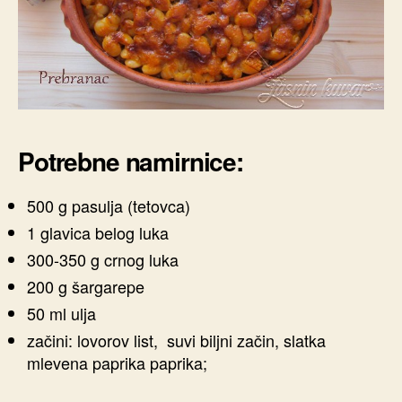
Potrebne namirnice:
500 g pasulja (tetovca)
1 glavica belog luka
300-350 g crnog luka
200 g šargarepe
50 ml ulja
začini: lovorov list, suvi biljni začin, slatka
mlevena paprika paprika;