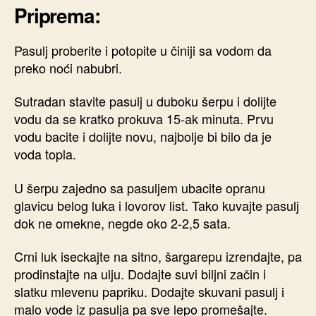
Priprema:
Pasulj proberite i potopite u činiji sa vodom da
preko noći nabubri.
Sutradan stavite pasulj u duboku šerpu i dolijte
vodu da se kratko prokuva 15-ak minuta. Prvu
vodu bacite i dolijte novu, najbolje bi bilo da je
voda topla.
U šerpu zajedno sa pasuljem ubacite opranu
glavicu belog luka i lovorov list. Tako kuvajte pasulj
dok ne omekne, negde oko 2-2,5 sata.
Crni luk iseckajte na sitno, šargarepu izrendajte, pa
prodinstajte na ulju. Dodajte suvi biljni začin i
slatku mlevenu papriku. Dodajte skuvani pasulj i
malo vode iz pasulja pa sve lepo promešajte.