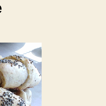
e
egralne
ice