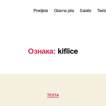
Predjela
Glavna jela
Salate
Test
Ознака:
kiflice
Категорије
TESTA