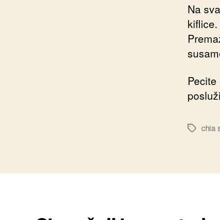
Na svak
kiflice
Premaž
susamo
Pecite
posluži
chia
Ознаке