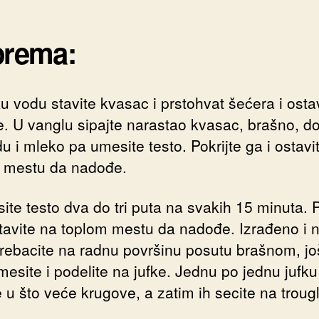
prema:
u vodu stavite kvasac i prstohvat šećera i osta
. U vanglu sipajte narastao kvasac, brašno, do
u i mleko pa umesite testo. Pokrijte ga i ostavi
 mestu da nadođe.
te testo dva do tri puta na svakih 15 minuta. P
stavite na toplom mestu da nadođe. Izrađeno i 
prebacite na radnu površinu posutu brašnom, j
mesite i podelite na jufke. Jednu po jednu jufku
e u što veće krugove, a zatim ih secite na troug