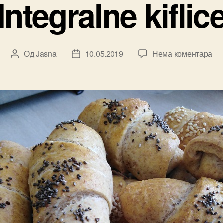
Integralne kiflic
на
Од
Jasna
10.05.2019
Нема коментара
Аутор
Датум
Int
чланка
чланка
kifl