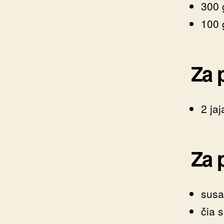
300 
100 
Za 
2 jaj
Za 
sus
čia 