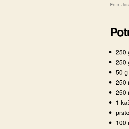
Foto: Jas
Pot
250 
250 
50 g
250 
250 
1 kaš
prst
100 