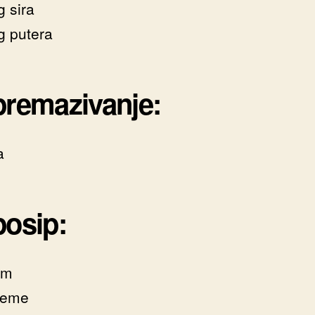
g sira
g putera
premazivanje:
a
posip:
am
seme