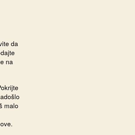
vite da
dajte
te na
okrijte
nadošlo
oš malo
love.