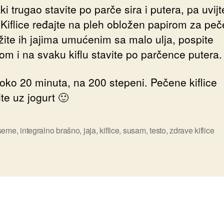
i trugao stavite po parče sira i putera, pa uvijt
. Kiflice ređajte na pleh obložen papirom za peč
ite ih jajima umućenim sa malo ulja, pospite
m i na svaku kiflu stavite po parčence putera.
 oko 20 minuta, na 200 stepeni. Pečene kiflice
te uz jogurt 🙂
 seme
,
integralno brašno
,
jaja
,
kiflice
,
susam
,
testo
,
zdrave kiflice