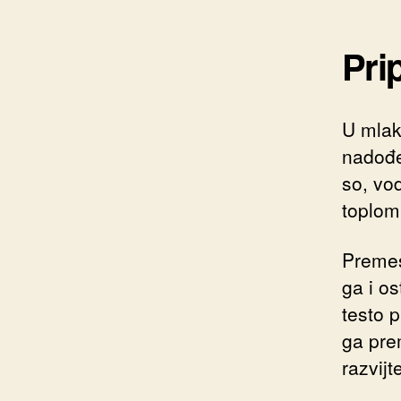
Pri
U mlak
nadođe
so, vod
toplom
Premesi
ga i o
testo 
ga pre
razvijt