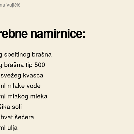
na Vujičić
rebne namirnice:
g speltinog brašna
g brašna tip 500
 svežeg kvasca
ml mlake vode
ml mlakog mleka
ika soli
ohvat šećera
ml ulja