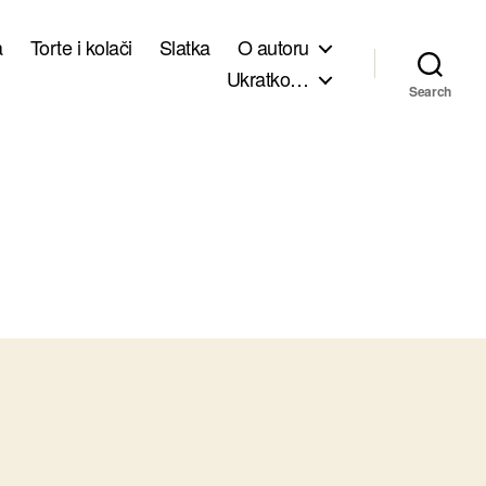
a
Torte i kolači
Slatka
O autoru
Ukratko…
Search